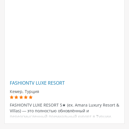
FASHIONTV LUXE RESORT
Кемер, Турция
FASHIONTV LUXE RESORT 5★ (ex. Amara Luxury Resort &
Villas) — это полностью обновлённый и
переосмысленный премиальный курорт в Турции,
расположенный в живописном районе Гёйнюк
(Кемер). После масштабной реновации 2024–2025…