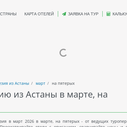
СТРАНЫ
КАРТА ОТЕЛЕЙ
ЗАЯВКА НА ТУР
КАЛЬК
зия из Астаны
март
на пятерых
ию из Астаны в марте, на
ия в март 2026 в марте, на пятерых - от ведущих туропер
Просматривайте отели с описанием, сравнивайте цены и 