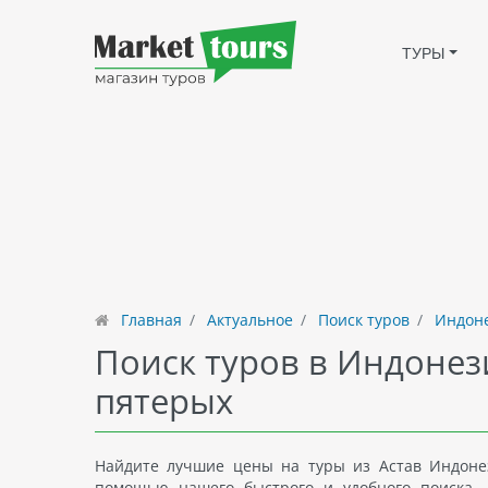
ТУРЫ
Главная
Актуальное
Поиск туров
Индоне
Поиск туров в Индонез
пятерых
Найдите лучшие цены на туры из Астав Индонез
помощью нашего быстрого и удобного поиска. 