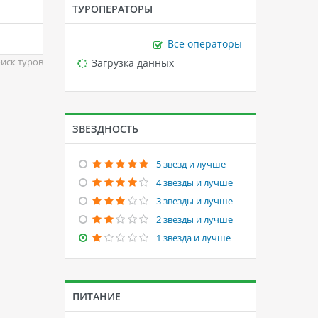
ТУРОПЕРАТОРЫ
Все операторы
Loading...
Загрузка данных
иск туров
ЗВЕЗДНОСТЬ
5 звезд и лучше
4 звезды и лучше
3 звезды и лучше
2 звезды и лучше
1 звезда и лучше
ПИТАНИЕ