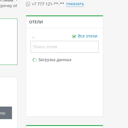
показать
+7 777 121-**-**
срочку от
ОТЕЛИ
...
Все отели
Loading...
Загрузка данных
ию