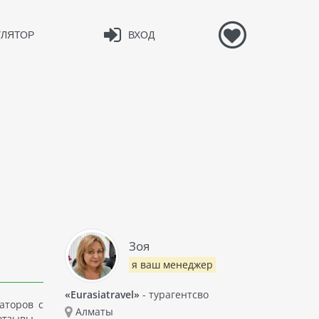
УЛЯТОР
ВХОД
Зоя
я ваш менеджер
«Eurasiatravel»
- турагентсво
аторов с
Алматы
отзывы -