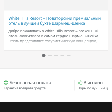
White Hills Resort – Новаторский премиальный
отель в лучшей бухте Шарм-эш-Шейха
Добро пожаловать в White Hills Resort – роскошный
отель люкс-класса в самом сердце Шарм-эш-Шейха.
Отель представляет футуристическую концепцию,
уникальную для Египта. White Hills Resort с гордостью
предлагает концепцию питания Премиум Все
Включено, качество которой приятно удивит даже
самых взыскательных гостей.…
Безопасная оплата
Выгодно
Гарантия возврата средств
Туры по лучшим цен