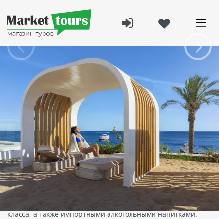
1254
30 июль 2024
White Hills Resort – Новаторский
премиальный отель в лучшей бухте
Шарм-эш-Шейха
Добро пожаловать в
White Hills Resort
– роскошный отель
люкс-класса в самом сердце Шарм-эш-Шейха. Отель
представляет футуристическую концепцию, уникальную
для Египта.
White Hills Resort с гордостью предлагает концепцию
питания
Премиум Все Включено
, качество которой
приятно удивит даже самых взыскательных гостей. Вы
сможете наслаждаться алкогольными напитками премиум-
класса, а также импортными алкогольными напитками.