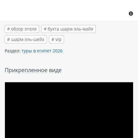
# обзор отеля
# бухта шарм-эль-майя
# шарм-эль-шейх
# vip
Раздел:
туры в египет 2026
Прикрепленное виде