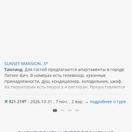
SUNSET MANSION, 3*
Таиланд
, Для гостей предлагаются апартаменты в городе
Патонг-Бич. В номерах есть телевизор, кухонные
принадлежности, душ, кондиционер, холодильник, шкаф.
На территории есть терраса и ресторан. Предоставляется
бесплатный Wi-Fi. Поблизости можно найти различные
популярные достопримечательности, кафе, а также
921 219
₸ - 2026-10-31 , 7 ноч. , 2 взр. →
подробнее о туре
магазины. Песчаный пляж примерно в 450 м от отеля.