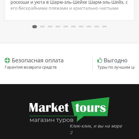
роскоши и уюта в Шарм-эль-Шейхе Шарм-эль-Шейх, с
его бескрайними пляжами и кристально чистыми
водами Красного моря, привлекает туристов со всего
мира своей красотой и разнообразием развлечений.
В этом райском уголке земли расположен один…
Безопасная оплата
Выгодно
Гарантия возврата средств
Туры по лучшим цен
Клик-клик, и вы на море
:)