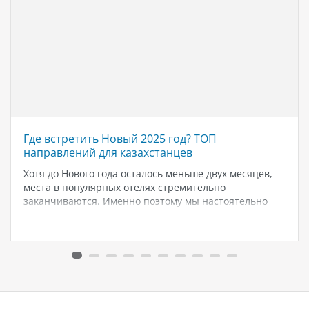
Где встретить Новый 2025 год? ТОП
направлений для казахстанцев
Хотя до Нового года осталось меньше двух месяцев,
места в популярных отелях стремительно
заканчиваются. Именно поэтому мы настоятельно
рекомендуем начинать планирование и
бронирование своего отдыха как можно раньше,
чтобы избежать разочарований и найти идеальные
варианты для празднования. На сегодняшний день…