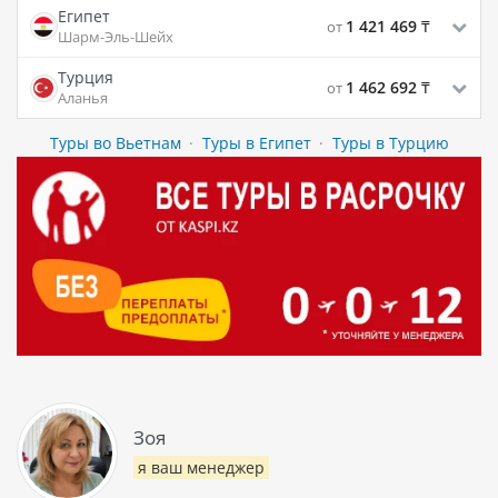
Египет
1 421 469
₸
от
Шарм-Эль-Шейх
Турция
1 462 692
₸
от
Аланья
Туры во Вьетнам
·
Туры в Египет
·
Туры в Турцию
Зоя
я ваш менеджер