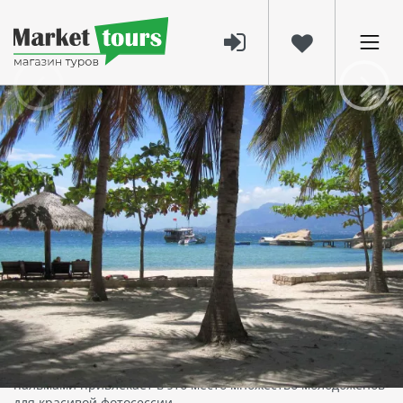
5427
27 авг 2023
Жемчужный пляж в Нячанге, Вьетнам
Жемчужный пляж в Нячанге, расположенный на берегу
залива Камрань, принадлежит отелю Ngoc Suong Resort.
Для посещения этого красивого и уединенного пляжа
потребуется оплатить входной билет стоимостью 50 тысяч
донгов.
Этот пляж отличается необычной природной красотой, на
нем можно увидеть нагромождение валунов причудливой
формы, вокруг которых местные жители соорудили пирсы,
мостики и красивый маяк. При этом, живописный вид
пустынного тропического пляжа с белым песком и
пальмами привлекает в это место множество молодоженов
для красивой фотосессии.