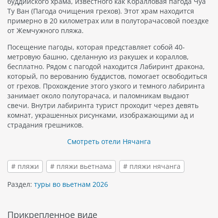
буддийского храма, известного как Коралловая пагода Чуа
Ту Ван (Пагода очищения грехов). Этот храм находится
примерно в 20 километрах или в полуторачасовой поездке
от Жемчужного пляжа.
Посещение пагоды, которая представляет собой 40-
метровую башню, сделанную из ракушек и кораллов,
бесплатно. Рядом с пагодой находится Лабиринт дракона,
который, по верованию буддистов, помогает освободиться
от грехов. Прохождение этого узкого и темного лабиринта
занимает около полуторачаса, и паломникам выдают
свечи. Внутри лабиринта турист проходит через девять
комнат, украшенных рисунками, изображающими ад и
страдания грешников.
Смотреть отели Нячанга
# пляжи
# пляжи вьетнама
# пляжи нячанга
Раздел:
туры во вьетнам 2026
Прикрепленное виде