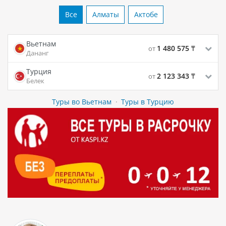
Все
Алматы
Актобе
Вьетнам
1 480 575
₸
от
Дананг
Турция
2 123 343
₸
от
Белек
Туры во Вьетнам
·
Туры в Турцию