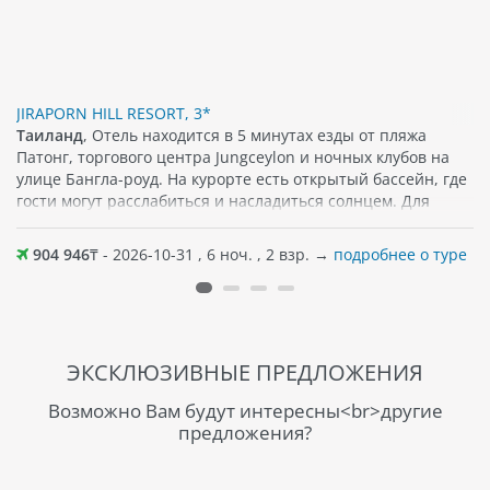
JIRAPORN HILL RESORT, 3*
Таиланд
, Отель находится в 5 минутах езды от пляжа
Патонг, торгового центра Jungceylon и ночных клубов на
улице Бангла-роуд. На курорте есть открытый бассейн, где
гости могут расслабиться и насладиться солнцем. Для
размещения уютные номера, которые оснащены
просторным балконом, спутниковым/кабельным
904 946
₸ - 2026-10-31 , 6 ноч. , 2 взр. →
подробнее о туре
телевидением и сейфом. Бесплатный Wi-Fi
предоставляется на всей территории отеля, что позволяет
гостям оставаться на связи во время своего пребывания. В
некоторых номерах также есть прямой доступ к бассейну.
Гости могут насладиться блюдами местной и
ЭКСКЛЮЗИВНЫЕ ПРЕДЛОЖЕНИЯ
интернациональной кухни в ресторане у бассейна. Можно
также воспользоваться услугами экскурсионным бюро,
Возможно Вам будут интересны<br>другие
чтобы организовать поездки к различным
предложения?
достопримечательностям.