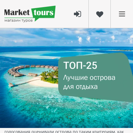
2897
19 нояб 2024
Названы 25 лучших островов мира по
версии Travel+Leisure
Топ-25 лучших островов мира по версии
Travel+Leisure: красота природы, роскошь
и уникальные впечатления
Американский журнал Travel+Leisure,
специализирующийся на путешествиях и отдыхе,
представил ежегодный рейтинг лучших островов мира,
составленный на основе мнений читателей. Участники
голосования оценивали острова по таким критериям, как