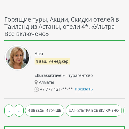
Горящие туры, Акции, Скидки отелей в
Таиланд из Астаны, отели 4*, «Ультра
Всё включено»
Зоя
я ваш менеджер
«Eurasiatravel»
- турагентсво
Алматы
показать
+7 777 121-**-**
...
...
4 ЗВЕЗДЫ И ЛУЧШЕ
UAI - УЛЬТРА ВСЕ ВКЛЮЧЕНО
Л