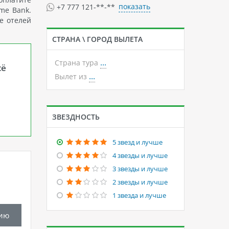
показать
+7 777 121-**-**
me Bank.
е отелей
СТРАНА \ ГОРОД ВЫЛЕТА
...
Страна тура
сё
...
Вылет из
ЗВЕЗДНОСТЬ
5 звезд и лучше
4 звезды и лучше
3 звезды и лучше
2 звезды и лучше
1 звезда и лучше
ию