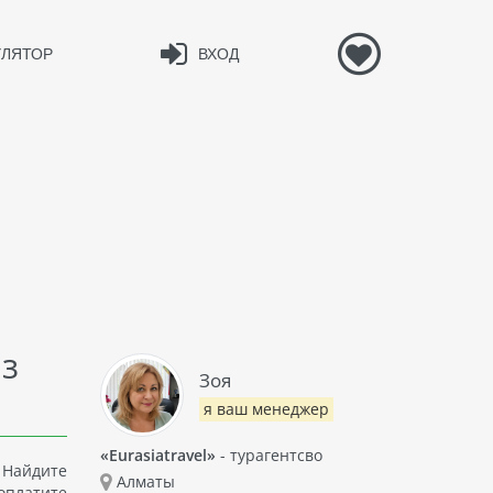
УЛЯТОР
ВХОД
из
Зоя
я ваш менеджер
«Eurasiatravel»
- турагентсво
 Найдите
Алматы
 оплатите