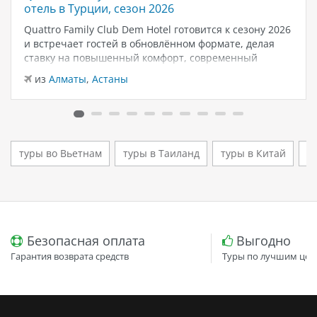
отель в Турции, сезон 2026
Quattro Family Club Dem Hotel готовится к сезону 2026
и встречает гостей в обновлённом формате, делая
ставку на повышенный комфорт, современный
дизайн и атмосферу спокойного семейного отдыха у
из
Алматы
,
Астаны
моря. Отель остаётся популярным выбором для тех,
кто ищет семейный отель в…
туры во Вьетнам
туры в Таиланд
туры в Китай
т
Безопасная оплата
Выгодно
Гарантия возврата средств
Туры по лучшим цен