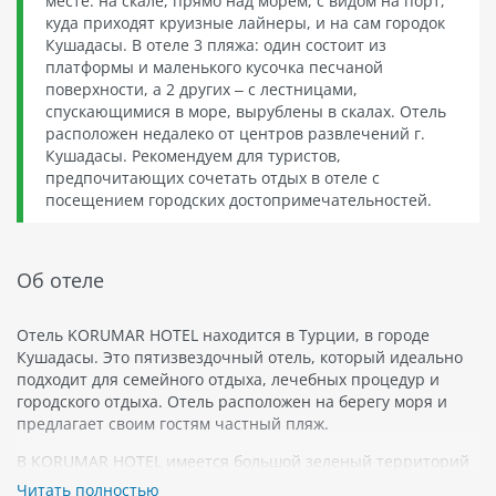
месте: на скале, прямо над морем, с видом на порт,
куда приходят круизные лайнеры, и на сам городок
Кушадасы. В отеле 3 пляжа: один состоит из
платформы и маленького кусочка песчаной
поверхности, а 2 других – с лестницами,
спускающимися в море, вырублены в скалах. Отель
расположен недалеко от центров развлечений г.
Кушадасы. Рекомендуем для туристов,
предпочитающих сочетать отдых в отеле с
посещением городских достопримечательностей.
Об отеле
Отель KORUMAR HOTEL находится в Турции, в городе
Кушадасы. Это пятизвездочный отель, который идеально
подходит для семейного отдыха, лечебных процедур и
городского отдыха. Отель расположен на берегу моря и
предлагает своим гостям частный пляж.
В KORUMAR HOTEL имеется большой зеленый территорий
с садом и бассейном. Помимо этого, для детей есть детский
Читать полностью