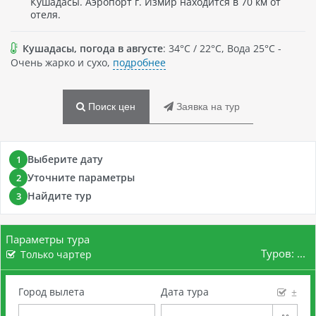
Кушадасы. Аэропорт г. Измир находится в 70 км от
отеля.
Кушадасы, погода в августе
: 34°C / 22°C, Вода 25°C -
Очень жарко и сухо,
подробнее
Поиск цен
Заявка на тур
Выберите дату
1
Уточните параметры
2
Найдите тур
3
Параметры тура
Туров:
...
Только чартер
Город вылета
Дата тура
±