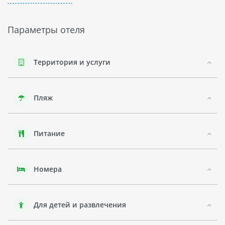
клуб и игровая комната. Отель также предлагает
различные виды спорта, такие как теннис, футбол и
баскетбол.
Параметры отеля
Номера в отеле KORUMAR HOTEL очень комфортабельные
и просторные. Всего в отеле 348 номеров различной
категории: стандартный номер с видом на море или сад;
Территория и услуги
junior suite; family suite; king suite; grand suite; presidential
suite. Для любителей лечебных процедур имеется спа-
центр со всем необходимым оборудованием.
Пляж
Также в KORUMAR HOTEL можно поиграть в бильярд или
провести время за игровым автоматом. Отель KORUMAR
HOTEL - это чудесное место для тех, кто хочет провести
Питание
незабываемый отдых на берегу моря в красивом городе
Кушадасы.
Номера
Для детей и развлечения