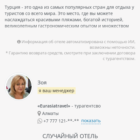
Турция - это одна из самых популярных стран для отдыха у
туристов со всего мира. Это место, где вы можете
наслаждаться красивыми пляжами, богатой историей,
великолепным гастрономическим опытом и множеством
развлечений для всех возрастов. Но как выбрать лучший
курорт для своего отпуска? Давайте рассмотрим самые
Информация об отеле автоматизирована с помощью ИИ,
популярные курорты Турции и сравним…
возможны неточности.
* Гарантию возврата средств, смотрите при заключении договора
с турагентством.
Зоя
я ваш менеджер
«Eurasiatravel»
- турагентсво
Алматы
показать
+7 777 121-**-**
СЛУЧАЙНЫЙ ОТЕЛЬ