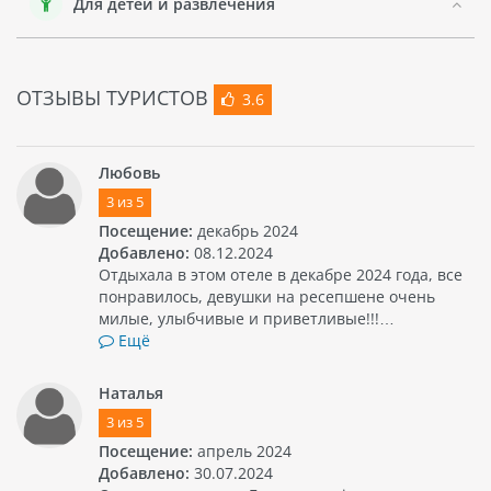
Для детей и развлечения
заповедники для изучения уникального местного
экосистемы.
Пхукет - это знаменитый курортный город, предлагающий
множество развлечений для отдыхающих. Здесь можно
ОТЗЫВЫ ТУРИСТОВ
3.6
заняться водными видами спорта, такими как серфинг,
дайвинг или катание на яхте. Также в городе есть
различные аттракционы, тематические парки и ночные
Любовь
клубы для тех, кто предпочитает активный отдых.
3
из
5
Итак, 77 PATONG HOTEL & SPA - это привлекательное место
Посещение:
декабрь 2024
для проживания во время посещения Пхукета. Независимо
Добавлено:
08.12.2024
от того, путешествуете ли вы с друзьями или семьей с
Отдыхала в этом отеле в декабре 2024 года, все
детьми, вы обязательно найдете что-то интересное и
понравилось, девушки на ресепшене очень
увлекательное в этом курортном раю.
милые, улыбчивые и приветливые!!!…
Ещё
Наталья
3
из
5
Посещение:
апрель 2024
Добавлено:
30.07.2024