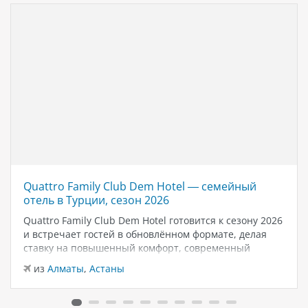
Quattro Family Club Dem Hotel — семейный
отель в Турции, сезон 2026
Quattro Family Club Dem Hotel готовится к сезону 2026
и встречает гостей в обновлённом формате, делая
ставку на повышенный комфорт, современный
дизайн и атмосферу спокойного семейного отдыха у
из
Алматы
,
Астаны
моря. Отель остаётся популярным выбором для тех,
кто ищет семейный отель в…