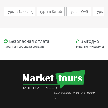
туры в Таиланд
туры в Китай
туры в ОАЭ
туры в
Безопасная оплата
Выгодно
Гарантия возврата средств
Туры по лучшим цен
Клик-клик, и вы на море
:)