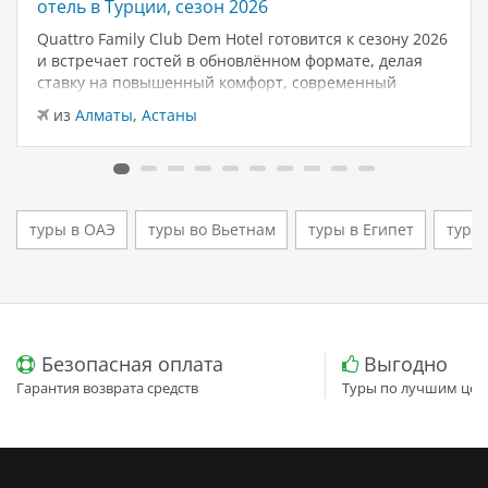
отель в Турции, сезон 2026
Quattro Family Club Dem Hotel готовится к сезону 2026
и встречает гостей в обновлённом формате, делая
ставку на повышенный комфорт, современный
дизайн и атмосферу спокойного семейного отдыха у
из
Алматы
,
Астаны
моря. Отель остаётся популярным выбором для тех,
кто ищет семейный отель в…
туры в ОАЭ
туры во Вьетнам
туры в Египет
туры
Безопасная оплата
Выгодно
Гарантия возврата средств
Туры по лучшим цен