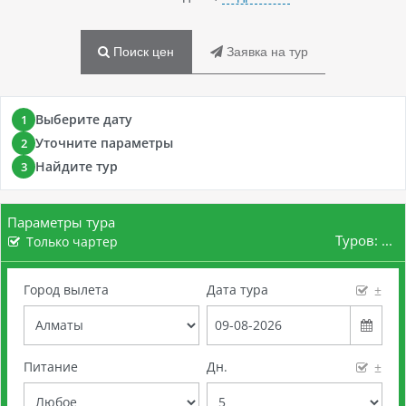
Поиск цен
Заявка на тур
Выберите дату
1
Уточните параметры
2
Найдите тур
3
Параметры тура
Туров:
...
Только чартер
Город вылета
Дата тура
±
Питание
Дн.
±