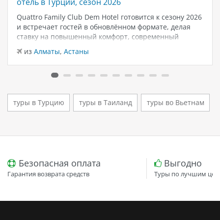
отель в Турции, сезон 2026
Quattro Family Club Dem Hotel готовится к сезону 2026
и встречает гостей в обновлённом формате, делая
ставку на повышенный комфорт, современный
дизайн и атмосферу спокойного семейного отдыха у
из
Алматы
,
Астаны
моря. Отель остаётся популярным выбором для тех,
кто ищет семейный отель в…
туры в Турцию
туры в Таиланд
туры во Вьетнам
Безопасная оплата
Выгодно
Гарантия возврата средств
Туры по лучшим цен