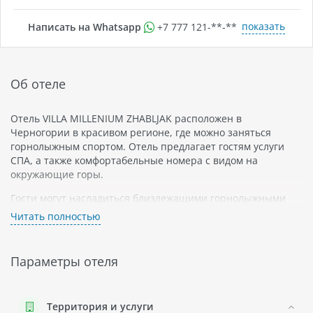
показать
Написать на Whatsapp
+7 777 121-**-**
Об отеле
Отель VILLA MILLENIUM ZHABLJAK расположен в
Черногории в красивом регионе, где можно заняться
горнолыжным спортом. Отель предлагает гостям услуги
СПА, а также комфортабельные номера с видом на
окружающие горы.
Гости могут насладиться близлежащими горнолыжными
склонами и красивой природой этого региона. В отеле есть
Читать полностью
ресторан с местной кухней и бар для отдыха после
активного дня на склонах.
Параметры отеля
Отель также предлагает услуги СПА-центра с бассейном и
различными процедурами для расслабления. Номера
оснащены всем необходимым для комфортного
проживания: кондиционерами, телевизорами, мини-баром
Территория и услуги