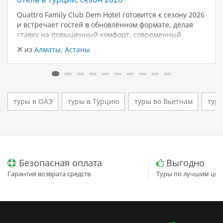
Quattro Family Club Dem Hotel готовится к сезону 2026
и встречает гостей в обновлённом формате, делая
ставку на повышенный комфорт, современный
дизайн и атмосферу спокойного семейного отдыха у
из
Алматы
,
Астаны
моря. Отель остаётся популярным выбором для тех,
кто ищет семейный отель в…
туры в ОАЭ
туры в Турцию
туры во Вьетнам
туры
Безопасная оплата
Выгодно
Гарантия возврата средств
Туры по лучшим цен