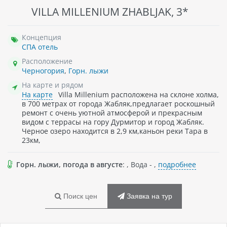
VILLA MILLENIUM ZHABLJAK, 3*
Концепция
СПА отель
Расположение
Черногория
,
Горн. лыжи
На карте и рядом
На карте
Villa Millenium расположена на cклоне холма,
в 700 метрах от города Жабляк,предлагает роскошный
ремонт с очень уютной атмосферой и прекрасным
видом с террасы на гору Дурмитор и город Жабляк.
Черное озеро находится в 2,9 км,каньон реки Тара в
23км,
Горн. лыжи, погода в августе
: , Вода - ,
подробнее
Поиск цен
Заявка на тур