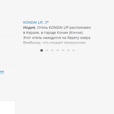
*
KONDAI LIP, 3*
AGASTYAA 
AJ
Индия
, Отель KONDAI LIP расположен
Индия
, A
але в
в Керале, в городе Кочин (Коччи).
AYURVEDIC
тавляет
Этот отель находится на берегу озера
Индии, р
тдых на
Вембанад, что создает прекрасную
Керала в 
яжа. Отель
атмосферу для отдыха. В отеле
предлагае
ств для
имеются номера различных
с возможн
,&
категорий: стандартные...
медицинск
ее