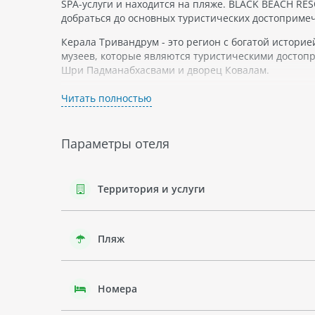
SPA-услуги и находится на пляже. BLACK BEACH RES
добраться до основных туристических достоприме
Керала Тривандрум - это регион с богатой историе
музеев, которые являются туристическими достопр
Шри Падманабхасвами и дворец Ковалам.
BLACK BEACH RESORT предлагает роскошные номера 
Читать полностью
бар и бесплатный Wi-Fi. Гости могут наслаждаться
Пляж BLACK BEACH RESORT славится своим чистым 
Параметры отеля
водных спортов, таких как серфинг и кайтсерфинг.
BLACK BEACH RESORT - это идеальное место для отд
достопримечательностей города, что делает его п
Территория и услуги
делает его привлекательным для любителей водных 
руках.
Пляж
Номера