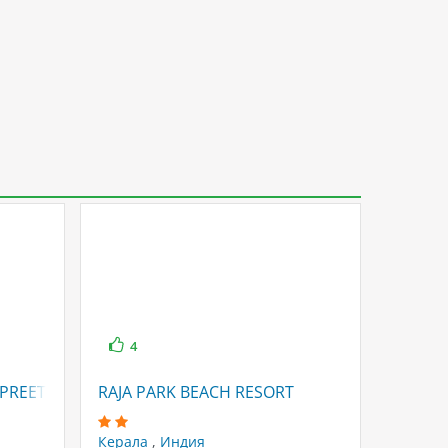
4
4
. PREETH BEACH RESORT)
RAJA PARK BEACH RESORT
NIKHIL
Керала
,
Индия
Керал