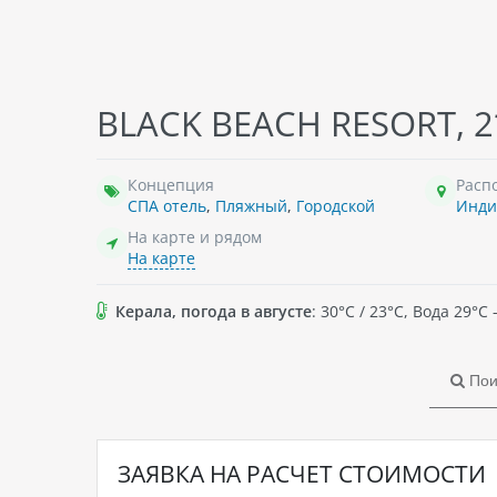
KARMA INSTITUTE & RESEARCH CENTRE, 3*
THE NATTIKA BEACH RESORT, 4*
SOP
BLACK BEACH RESORT, 2
авного 3-
Индия
, Состоит из 52 вилл.
Инд
 коттеджей.
рос
мера
груп
Концепция
Расп
ой и новой
под
СПА отель
,
Пляжный
,
Городской
Инди
 в корпусе annex
путе
 частями отеля.
рас
На карте и рядом
хра
На карте
комф
мно
Керала, погода в августе
: 30°C / 23°C, Вода 29°
дру
обсл
рос
Пои
люк
деко
мебе
спут
ЗАЯВКА НА РАСЧЕТ СТОИМОСТИ
ван
удо