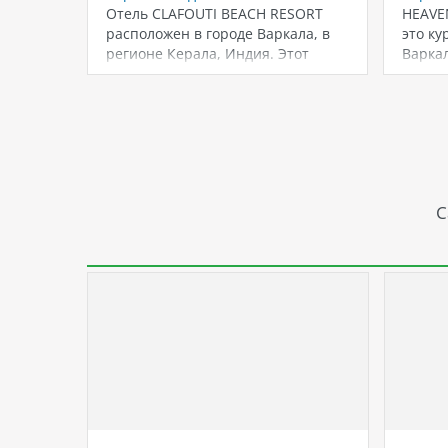
Отель CLAFOUTI BEACH RESORT
HEAVE
расположен в городе Варкала, в
это ку
регионе Керала, Индия. Этот
Варкал
отель является…
распо
С