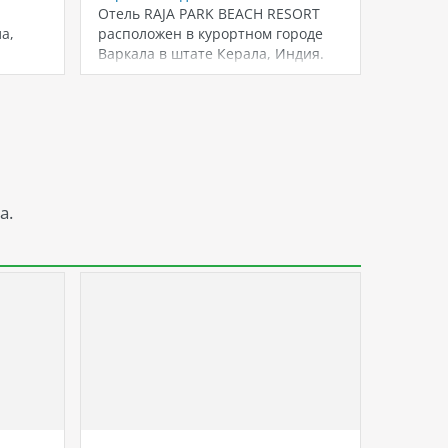
Отель RAJA PARK BEACH RESORT
Отель 
а,
расположен в курортном городе
располо
Варкала в штате Керала, Индия.
регион 
Отель…
уютный
а.