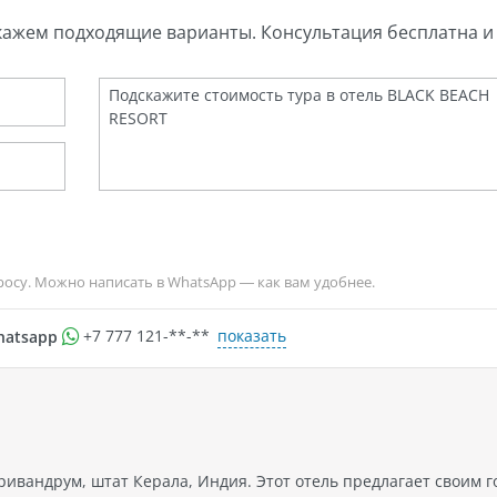
гонациональной кухни Rasoi
кажем подходящие варианты. Консультация бесплатна и 
длагает широкий выбор
ентичных блюд индийской,
йской и континентальной кухни.
же предлагается обслуживание
еров с восхитительными
нариями. Также к вашим услугам
ечная и химчистка, услуги
сфера и проката автомобилей, а
е услуги консьержа бюро
ешествий.
росу. Можно написать в WhatsApp — как вам удобнее.
показать
hatsapp
+7 777 121-**-**
ивандрум, штат Керала, Индия. Этот отель предлагает своим г