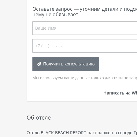
мно
Оставьте запрос — уточним детали и подс
пре
чему не обязывает.
аут
кита
Так
ном
кули
прач
тран
такж
Получить консультацию
пут
Мы используем ваши данные только для связи по зап
Написать на W
Об отеле
Отель BLACK BEACH RESORT расположен в городе Тр