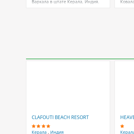
Варкала в штате Керала, Индия.
Ковала
Отель…
для с
CLAFOUTI BEACH RESORT
HEAVE
Керала
,
Индия
Керал