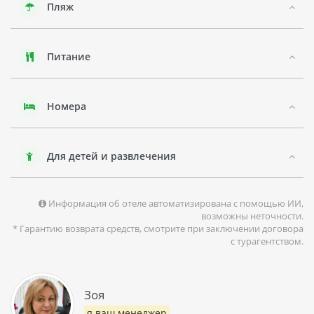
Пляж
блюда местной кухни. Также стоит посетить Грачиниский
монастырь, который был построен еще в 1225 году.
Отдых в Ахарави подарит туристам возможность
Питание
наслаждаться красивыми пляжами, где можно заняться
различными видами водного спорта, а также посетить
близлежащие города и деревни для знакомства с местной
культурой и традициями. Также вы можете насладиться
Номера
чудесной флорой и фауной острова.
Для детей и развлечения
Информация об отеле автоматизирована с помощью ИИ,
возможны неточности.
* Гарантию возврата средств, смотрите при заключении договора
с турагентством.
Зоя
я ваш менеджер