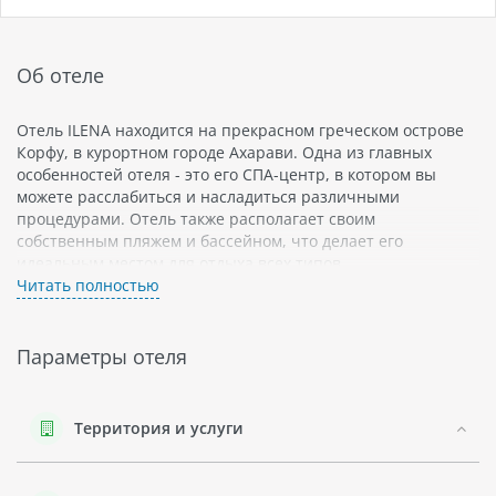
Об отеле
Отель ILENA находится на прекрасном греческом острове
Корфу, в курортном городе Ахарави. Одна из главных
особенностей отеля - это его СПА-центр, в котором вы
можете расслабиться и насладиться различными
процедурами. Отель также располагает своим
собственным пляжем и бассейном, что делает его
идеальным местом для отдыха всех типов
путешественников.
Читать полностью
Гости могут выбирать между номерами разных категорий -
от стандартных до люксовых апартаментов с видом на
Параметры отеля
море. В каждом номере имеется кондиционер, телевизор и
мини-бар.
Описание региона Корфу Ахарави: это уютный курортный
Территория и услуги
город, окутанный зеленью деревьев и цветущих растений.
Здесь вы найдете множество традиционных греческих
таверн и кафе, предлагающих свежую рыбу и другие