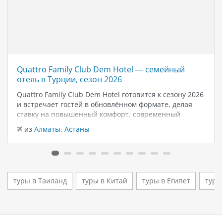
Quattro Family Club Dem Hotel — семейный
отель в Турции, сезон 2026
Quattro Family Club Dem Hotel готовится к сезону 2026
и встречает гостей в обновлённом формате, делая
ставку на повышенный комфорт, современный
дизайн и атмосферу спокойного семейного отдыха у
из
Алматы
,
Астаны
моря. Отель остаётся популярным выбором для тех,
кто ищет семейный отель в…
туры в Таиланд
туры в Китай
туры в Египет
туры