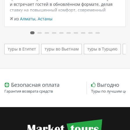
и встречает гостей в обновлённом формате, делая
ставку на повышенный комфорт, современный
дизайн и атмосферу спокойного семейного отдыха у
из
Алматы
,
Астаны
моря. Отель остаётся популярным выбором для тех,
кто ищет семейный отель в…
туры в Египет
туры во Вьетнам
туры в Турцию
т
Безопасная оплата
Выгодно
Гарантия возврата средств
Туры по лучшим цен