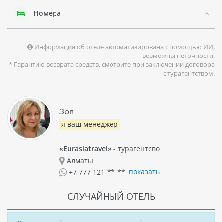
Номера
В целом, отель GALAXY KAVALA представляет собой
отличный выбор для тех, кто ищет комфортный городской
отдых с возможностью заняться активными видами спорта
в регионе Греции.
Информация об отеле автоматизирована с помощью ИИ,
возможны неточности.
* Гарантию возврата средств, смотрите при заключении договора
с турагентством.
Зоя
я ваш менеджер
«Eurasiatravel»
- турагентсво
Алматы
показать
+7 777 121-**-**
СЛУЧАЙНЫЙ ОТЕЛЬ