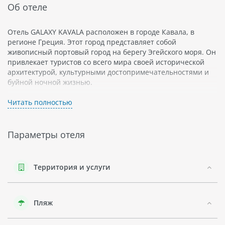
Об отеле
Отель GALAXY KAVALA расположен в городе Кавала, в
регионе Греция. Этот город представляет собой
живописный портовый город на берегу Эгейского моря. Он
привлекает туристов со всего мира своей исторической
архитектурой, культурными достопримечательностями и
буйной ночной жизнью.
Отель GALAXY KAVALA является активным городским
Читать полностью
отелем, который предлагает широкий спектр развлечений
на любой вкус. Он располагает комфортабельными
номерами с кондиционером и балконом с видом на море
Параметры отеля
или горы.
Отель также предлагает возможность заняться активными
видами спорта, такими как плавание в бассейне или
Территория и услуги
тренажерный зал. Гости также могут насладиться
различными ресторанами и барами в отеле.
Пляж
В регионе Кавала можно посетить такие
достопримечательности, как Кастридиса Monastery,
Русский холм и Аква-Парк Никоулидес.