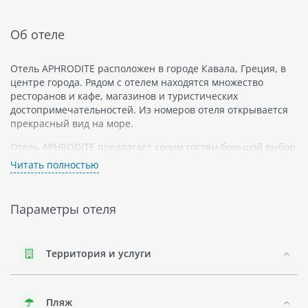
Об отеле
Отель APHRODITE расположен в городе Кавала, Греция, в
центре города. Рядом с отелем находятся множество
ресторанов и кафе, магазинов и туристических
достопримечательностей. Из номеров отеля открывается
прекрасный вид на море.
Отель APHRODITE предлагает своим гостям большой выбор
различных номеров: стандартные номера, люксы и
Читать полностью
апартаменты. Все номера оборудованы кондиционерами,
телевизорами и холодильниками.
Параметры отеля
В отеле есть ресторан, бар и крытый бассейн с
подогревом. Гости также могут посетить фитнес-центр или
заказать массаж.
Территория и услуги
Кавала - это живописный город на берегу Эгейского моря.
Его набережная украшена пальмами и цветущими
цветами. В городе можно посетить археологический музей
Пляж
или отправиться на прогулку по старинным улочкам