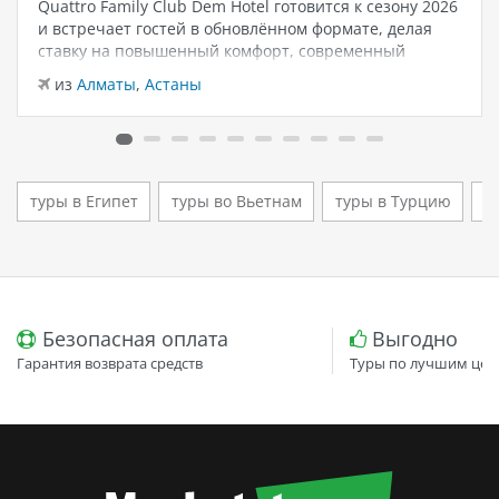
Quattro Family Club Dem Hotel готовится к сезону 2026
и встречает гостей в обновлённом формате, делая
ставку на повышенный комфорт, современный
дизайн и атмосферу спокойного семейного отдыха у
из
Алматы
,
Астаны
моря. Отель остаётся популярным выбором для тех,
кто ищет семейный отель в…
туры в Египет
туры во Вьетнам
туры в Турцию
т
Безопасная оплата
Выгодно
Гарантия возврата средств
Туры по лучшим цен