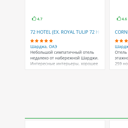
4.7
4.6
72 HOTEL (EX. ROYAL TULIP 72 HOTEL)
CORNI
Шарджа
,
ОАЭ
Шард
Небольшой симпатичный отель
Отель 
недалеко от набережной Шарджи.
этажно
Интересные интерьеры, хорошее
259 но
обслуживание, условия для
госте
спортивных тренировок.…