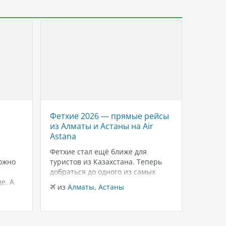
Фетхие 2026 — прямые рейсы
Savoy 
из Алматы и Астаны на Air
роско
Astana
Красн
Шейхе
Фетхие стал ещё ближе для
ожно
туристов из Казахстана. Теперь
Если в
добраться до одного из самых
для тёп
е. А
живописных курортов Турции
зимнего
из
Алматы
,
Астаны
можно на прямых рейсах в
внимани
из
Ал
лько
Даламан из Алматы и Астаны с
Sheikh
 это
авиакомпанией Air Astana.
и ухоже
ются
Доступен бизнес-класс, а значит
распол