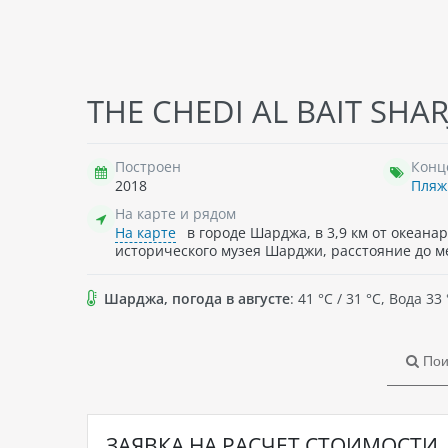
CITYMAX BUR DUBAI, 3*
ARA
THE CHEDI AL BAIT SHAR
ОАЭ
, Отель состоит из 9-этажного
ОАЭ
здания с 6 лифтами, всего 691 номер.
328 
мал
Построен
Конц
взим
2018
Пля
На карте и рядом
528 036
₸ - 2026-08-13 , 6 ноч. , 2 взр.
61
На карте
в городе Шарджа, в 3,9 км от океанар
→
подробнее о туре
→
п
исторического музея Шарджи, расстояние до м
Шарджа, погода в августе
: 41 °C / 31 °C, Вода
Пои
ЗАЯВКА НА РАСЧЕТ СТОИМОСТИ