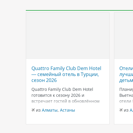
Quattro Family Club Dem Hotel
Отели
 отель
— семейный отель в Турции,
лучши
,
сезон 2026
детьм
Quattro Family Club Dem Hotel
Плани
чное
готовится к сезону 2026 и
Вьетна
встречает гостей в обновлённом
отели
го
формате, делая ставку на
подойд
из
Алматы
,
Астаны
из
А
всем
повышенный комфорт,
бассей
кета.
современный дизайн и атмосферу
развле
спокойного семейного отдыха у
Нячан
ыть
моря. Отель остаётся популярным
попул