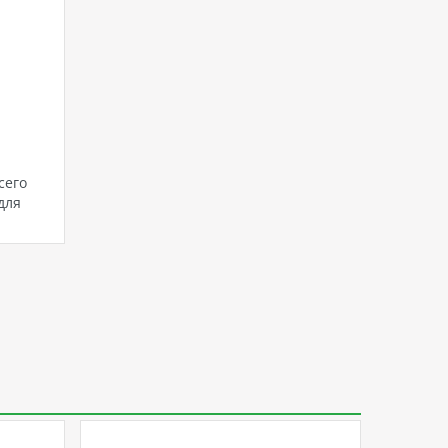
H
сего
для