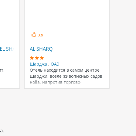
3.9
4.5
EL SHARJAH
AL SHARQ
SWISS-
Шарджа
,
ОАЭ
Шардж
ит.
Отель находится в самом центре
Отель р
Шарджи, возле живописных садов
км от а
Rolla, напротив торгово-
Bank St
развлекательных центров, рядом
с…
а.