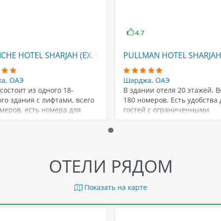
4.7
CHE HOTEL SHARJAH (EX. HILTON SHARJAH)
PULLMAN HOTEL SHARJA
жа
,
ОАЭ
Шарджа
,
ОАЭ
состоит из одного 18-
В здании отеля 20 этажей. В
го здания с лифтами, всего
180 номеров. Есть удобства 
меров, есть номера для
гостей с ограниченными
й…
физическими…
ОТЕЛИ РЯДОМ
Показать на карте