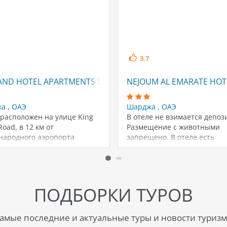
3.7
AND HOTEL APARTMENTS SHARJAH APARTMENTS
NEJOUM AL EMARATE HOT
жа
,
ОАЭ
Шарджа
,
ОАЭ
расположен на улице King
В отеле не взимается депоз
 Road, в 12 км от
Размещение с животными
народного аэропорта
запрещено. В отеле есть
и, недалеко…
русскоговорящий персонал.
ПОДБОРКИ ТУРОВ
амые последние и актуальные туры и новости туризм