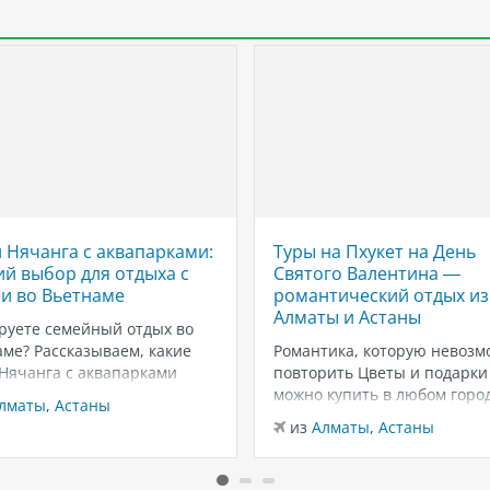
 Нячанга с аквапарками:
Туры на Пхукет на День
й выбор для отдыха с
Святого Валентина —
и во Вьетнаме
романтический отдых из
Алматы и Астаны
руете семейный отдых во
ме? Рассказываем, какие
Романтика, которую невозм
 Нячанга с аквапарками
повторить Цветы и подарки
ут для отдыха с детьми:
можно купить в любом город
лматы
,
Астаны
ны, горки, пляжи и
вот тёплый песок, закаты у
из
Алматы
,
Астаны
чения для всей семьи.
Андаманского моря и неско
г — один из самых
дней только для вас двоих —
ярных курортов Вьетнама
эмоции, которые запомина