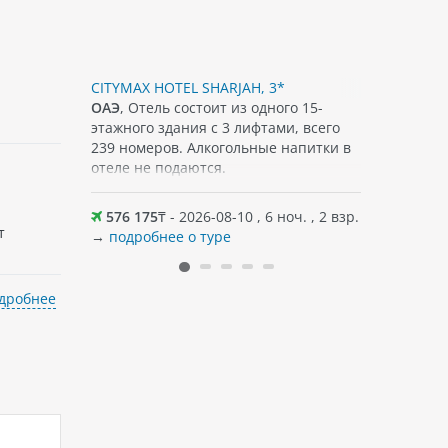
, 3*
CITYMAX HOTEL SHARJAH, 3*
ROYAL HOT
го
ОАЭ
, Отель состоит из одного 15-
ОАЭ
, Всег
 4 лифта.
этажного здания с 3 лифтами, всего
ера и лифты
239 номеров. Алкогольные напитки в
ми
отеле не подаются.
ми.
 не
оч. , 2 взр.
576 175
₸ - 2026-08-10 , 6 ноч. , 2 взр.
708 431
т
→
подробнее о туре
→
подробн
дробнее