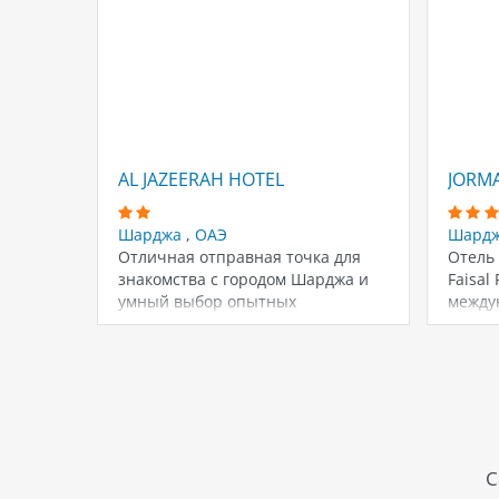
AL JAZEERAH HOTEL
JORM
Шарджа
,
ОАЭ
Шард
Отличная отправная точка для
Отель 
знакомства с городом Шарджа и
Faisal
умный выбор опытных
между
путешественников. Гости могут…
Шардж
С