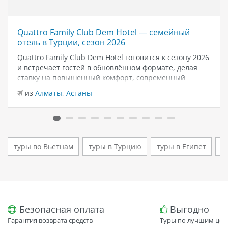
Quattro Family Club Dem Hotel — семейный
отель в Турции, сезон 2026
Quattro Family Club Dem Hotel готовится к сезону 2026
и встречает гостей в обновлённом формате, делая
ставку на повышенный комфорт, современный
дизайн и атмосферу спокойного семейного отдыха у
из
Алматы
,
Астаны
моря. Отель остаётся популярным выбором для тех,
кто ищет семейный отель в…
туры во Вьетнам
туры в Турцию
туры в Египет
т
Безопасная оплата
Выгодно
Гарантия возврата средств
Туры по лучшим цен