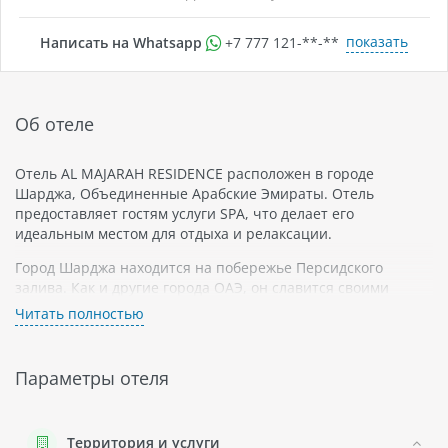
показать
Написать на Whatsapp
+7 777 121-**-**
Об отеле
Отель AL MAJARAH RESIDENCE расположен в городе
Шарджа, Объединенные Арабские Эмираты. Отель
предоставляет гостям услуги SPA, что делает его
идеальным местом для отдыха и релаксации.
Город Шарджа находится на побережье Персидского
залива. Как и другие города ОАЭ, он славится своими
небоскребами, пляжами и торговыми центрами. Шарджа
Читать полностью
также известна своим культурным наследием - здесь
расположено множество музеев и культурных центров.
Параметры отеля
Отель AL MAJARAH RESIDENCE предлагает
комфортабельные номера, которые выполнены в
современном стиле с использованием натуральных
материалов. Номера оснащены всем необходимым для
Территория и услуги