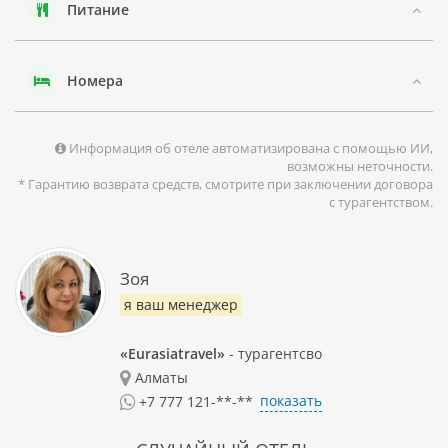
Питание
находится аквапарк Wild Wadi Waterpark для любителей
водных развлечений.
Отель TULIP INN FZ LLC - это прекрасное место для
Номера
комфортного проживания в Дубае.
Информация об отеле автоматизирована с помощью ИИ,
возможны неточности.
* Гарантию возврата средств, смотрите при заключении договора
с турагентством.
Зоя
я ваш менеджер
«Eurasiatravel»
- турагентсво
Алматы
показать
+7 777 121-**-**