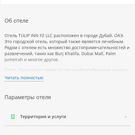
Об отеле
Отель TULIP INN FZ LLC расположен в городе Дубай, ОАЭ.
Это городской отель, который также является лечебным.
Рядом с отелем есть множество достопримечательностей и
развлечений, таких как Burj Khalifa, Dubai Mall, Palm
Jumeirah и многое другое.
Отель предлагает своим гостям комфортабельные номера
со всеми удобствами для приятного проживания. В
Читать полностью
номерах есть телевизоры с плоским экраном, мини-бары и
кондиционеры. В некоторых номерах имеются балконы с
видом на город.
Параметры отеля
На территории отеля есть ресторан, где можно
попробовать блюда международной кухни. Также здесь
работает фитнес-центр и крытый бассейн.
Территория и услуги
В окрестностях отеля можно посетить различные
достопримечательности и парки развлечений. Неподалеку