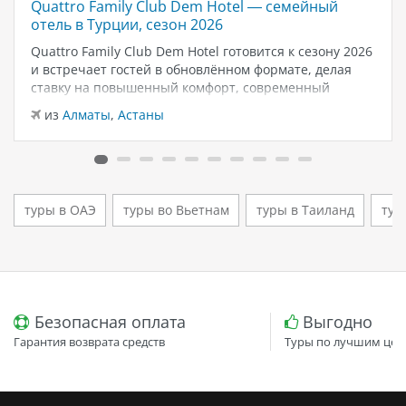
Quattro Family Club Dem Hotel — семейный
отель в Турции, сезон 2026
Quattro Family Club Dem Hotel готовится к сезону 2026
и встречает гостей в обновлённом формате, делая
ставку на повышенный комфорт, современный
дизайн и атмосферу спокойного семейного отдыха у
из
Алматы
,
Астаны
моря. Отель остаётся популярным выбором для тех,
кто ищет семейный отель в…
туры в ОАЭ
туры во Вьетнам
туры в Таиланд
тур
Безопасная оплата
Выгодно
Гарантия возврата средств
Туры по лучшим цен