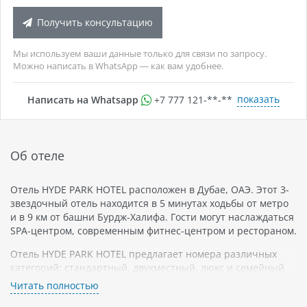
Получить консультацию
Мы используем ваши данные только для связи по запросу.
Можно написать в WhatsApp — как вам удобнее.
показать
Написать на Whatsapp
+7 777 121-**-**
Об отеле
Отель HYDE PARK HOTEL расположен в Дубае, ОАЭ. Этот 3-
звездочный отель находится в 5 минутах ходьбы от метро
и в 9 км от башни Бурдж-Халифа. Гости могут наслаждаться
SPA-центром, современным фитнес-центром и рестораном.
Отель HYDE PARK HOTEL предлагает номера различных
категорий: стандартный, двухместный, люкс и семейный
люкс. Все номера оборудованы кондиционерами,
Читать полностью
телевизорами с плоским экраном и спутниковыми