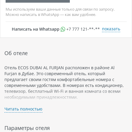
Мы используем ваши данные только для связи по запросу.
Можно написать в WhatsApp — как вам удобнее.
показать
Написать на Whatsapp
+7 777 121-**-**
Об отеле
Отель ECOS DUBAI AL FURJAN расположен в районе Al
Furjan в Дубае. Это современный отель, который
предлагает своим гостям комфортабельные номера с
современными удобствами. В номерах есть кондиционер,
телевизор, бесплатный Wi-Fi и ванная комната со всеми
необходимыми принадлежностями.
Отель находится недалеко от метро и нескольких крупных
Читать полностью
торговых центров, таких как Ibn Battuta Mall и Dubai
Marina Mall. Расстояние до аэропорта Дубая составляет
около 25 минут езды на автомобиле.
Параметры отеля