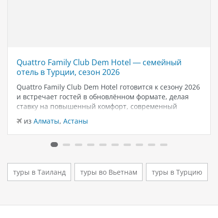
Quattro Family Club Dem Hotel — семейный
отель в Турции, сезон 2026
Quattro Family Club Dem Hotel готовится к сезону 2026
и встречает гостей в обновлённом формате, делая
ставку на повышенный комфорт, современный
дизайн и атмосферу спокойного семейного отдыха у
из
Алматы
,
Астаны
моря. Отель остаётся популярным выбором для тех,
кто ищет семейный отель в…
туры в Таиланд
туры во Вьетнам
туры в Турцию