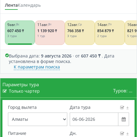
Лента
Календарь
9
авг.
11
авг.
12
авг.
14
авг.
16
авг
Вс
Вт
Ср
Пт
607 450
1 139 920
766 358
854 879
821 
₸
₸
₸
₸
3 тура
1 тур
3 тура
2 тура
5 туро
Выбрана дата:
9 августа 2026
· от
607 450 ₸
. Дата
установлена в форме поиска.
К параметрам поиска
Параметры тура
Туров:
...
Только чартер
Город вылета
Дата тура
±
Питание
Дн.
±