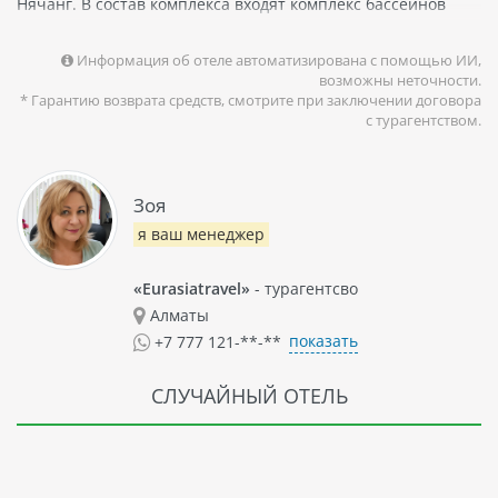
Нячанг. В состав комплекса входят комплекс бассейнов
(работают с 9:00 до 17:00), в том числе большой глубокий
плавательный бассейн, ресторан средиземноморской
Информация об отеле автоматизирована с помощью ИИ,
кухни, клуб-ресторан Ponagar, новый ресторан Story…
возможны неточности.
* Гарантию возврата средств, смотрите при заключении договора
с турагентством.
Зоя
я ваш менеджер
«Eurasiatravel»
- турагентсво
Алматы
показать
+7 777 121-**-**
СЛУЧАЙНЫЙ ОТЕЛЬ