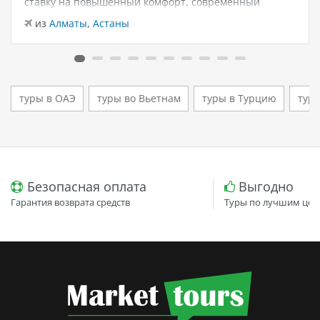
ставку на повышенный комфорт, современный
дизайн и атмосферу спокойного семейного отдыха у
из
Алматы
,
Астаны
моря. Отель остаётся популярным выбором для тех,
кто ищет семейный отель в…
туры в ОАЭ
туры во Вьетнам
туры в Турцию
туры
Безопасная оплата
Выгодно
Гарантия возврата средств
Туры по лучшим цен