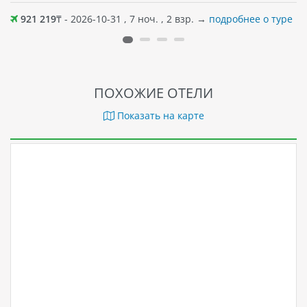
популярные достопримечательности, кафе, а также
921 219
₸ - 2026-10-31 , 7 ноч. , 2 взр. →
подробнее о туре
магазины. Песчаный пляж примерно в 450 м от отеля.
ПОХОЖИЕ ОТЕЛИ
Показать на карте