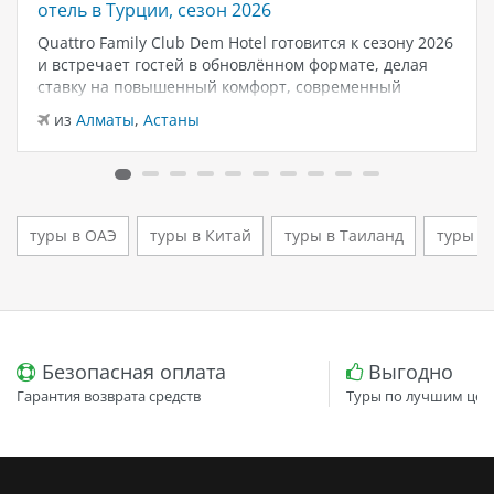
отель в Турции, сезон 2026
Quattro Family Club Dem Hotel готовится к сезону 2026
и встречает гостей в обновлённом формате, делая
ставку на повышенный комфорт, современный
дизайн и атмосферу спокойного семейного отдыха у
из
Алматы
,
Астаны
моря. Отель остаётся популярным выбором для тех,
кто ищет семейный отель в…
туры в ОАЭ
туры в Китай
туры в Таиланд
туры в
Безопасная оплата
Выгодно
Гарантия возврата средств
Туры по лучшим цен