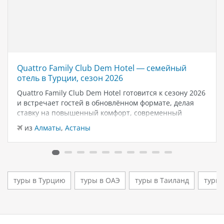
Quattro Family Club Dem Hotel — семейный
отель в Турции, сезон 2026
Quattro Family Club Dem Hotel готовится к сезону 2026
и встречает гостей в обновлённом формате, делая
ставку на повышенный комфорт, современный
дизайн и атмосферу спокойного семейного отдыха у
из
Алматы
,
Астаны
моря. Отель остаётся популярным выбором для тех,
кто ищет семейный отель в…
туры в Турцию
туры в ОАЭ
туры в Таиланд
туры 