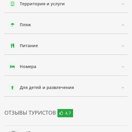
Регион Бентота - это небольшой городок на юго-западном
Территория и услуги
побережье Шри-Ланки. Главными
достопримечательностями являются его песчаные пляжи
и прекрасные лагуны. Бентота также является известным
Пляж
местом для занятий водными видами спорта, такими как
серфинг, виндсерфинг и катание на водных лыжах.
В регионе Бентота можно наслаждаться красивой
Питание
природой: обширные пальмовые рощи, джунгли и более
200 видов птиц. Это место прекрасно подходит для
семейного отдыха с детьми, а также для тех, кто хочет
окунуться в мир природы.
Номера
В целом, отель RIU SRI LANKA AHUNGALLA является
идеальным местом для тех, кто хочет совместить
Для детей и развлечения
комфортное проживание в роскошном отеле со
знакомством с культурой и природой Шри-Ланки.
Обзор на google-панораме
ОТЗЫВЫ ТУРИСТОВ
4.7