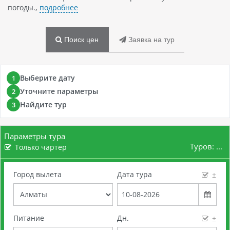
погоды.,
подробнее
Поиск цен
Заявка на тур
Выберите дату
1
Уточните параметры
2
Найдите тур
3
Параметры тура
Туров:
...
Только чартер
Город вылета
Дата тура
±
Питание
Дн.
±