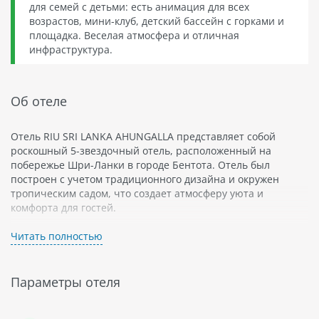
для семей с детьми: есть анимация для всех
возрастов, мини-клуб, детский бассейн с горками и
площадка. Веселая атмосфера и отличная
инфраструктура.
Об отеле
Отель RIU SRI LANKA AHUNGALLA представляет собой
роскошный 5-звездочный отель, расположенный на
побережье Шри-Ланки в городе Бентота. Отель был
построен с учетом традиционного дизайна и окружен
тропическим садом, что создает атмосферу уюта и
комфорта для гостей.
Отель RIU SRI LANKA AHUNGALLA предлагает номера
Читать полностью
различных категорий, от обычных номеров до люксов и
вилл. Все номера оснащены современным оборудованием
и интерьером, что позволяет гостям чувствовать себя как
Параметры отеля
дома. В отеле также есть несколько ресторанов и баров,
предлагающих изысканные блюда местной кухни.